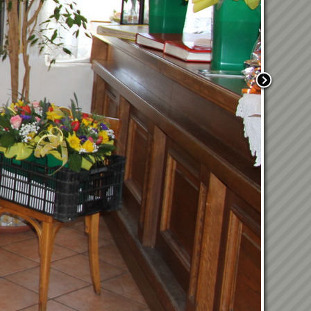
12.06.2026 - Eröffnung des
Landesbüros - ÖRHB
Landesgruppe Steiermark
18.04.2026 - Frühjahrsputz
2026
08.04.2026 -
Abschlussveranstaltung
Blumenschmuckbewerb
05.04.2026 - Osterweckruf
14.03.20206 - 1. Hosn-owi-
Turnier
Weltmeisterliche
Rettungshundearbeit in
Kraubath an der Mur
20. Kraubather
Hallenfußballturnier
9.1.2026
Wunschkonzert 2025