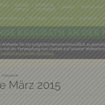
UNGS-
BÜRGER-
FREIZEIT &
UMWELT
WIRTSCHAFT
SERVICE
TOURISMUS
VOLKSSCHULE
BÜCHEREI
FEUERWEHR
DUATHLON
DE KRAUBATH AN DER
Webseite für Sie möglichst benutzerfreundlich zu gestalt
ie mit der Verwendung von Cookies auf unserer Webseite e
tzerklärung/Cookie-Richtlinie
Fotogalerie
e März 2015