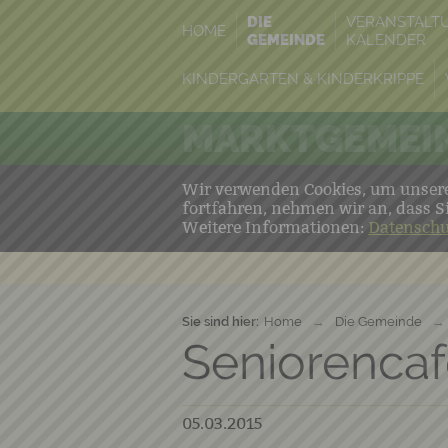
DIE
VERANSTALT
HOME
GEMEINDE
KALENDER
KINDERGARTEN & KINDERKRIPPE
MARKTGEMEIN
Wir verwenden Cookies, um unsere 
fortfahren, nehmen wir an, dass S
Weitere Informationen:
Datenschu
Sie sind hier:
Home
→
Die Gemeinde
→
Seniorencaf
05.03.2015