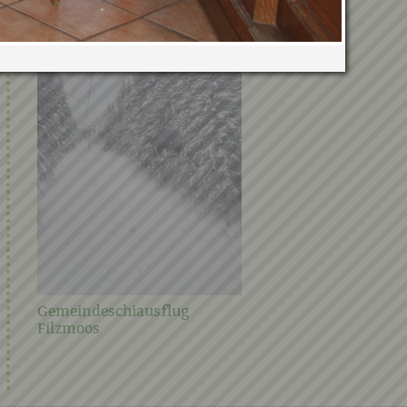
Verwandte Galerien
Gemeindeschiausflug
Steirischer Frühjahrspu
Filzmoos
2021