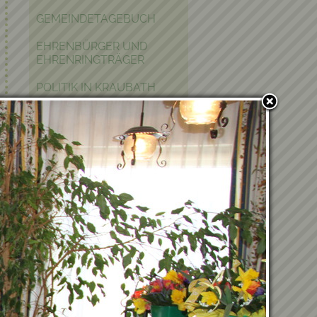
GEMEINDETAGEBUCH
EHRENBÜRGER UND
EHRENRINGTRÄGER
POLITIK IN KRAUBATH
BAUEN & WOHNEN
PFARRE
PARTNERGEMEINDE
FOTOGALERIE
Verwandte Einträge
Du hast Lust, Teil unseres
Teams zu werden?
03.07.2026 - Bericht vom
Ausflug nach Kärnten