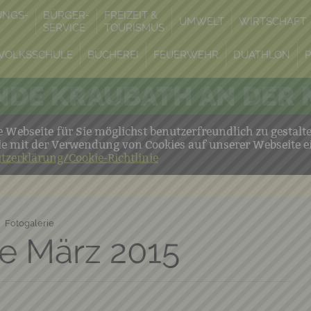
UNGS-
BÜRGER-
FREIZEIT &
UMWELT
WIRTSCHAFT
SERVICE
TOURISMUS
VOLKSSCHULE
BÜCHEREI
FEUERWEHR
DUATHLON
DE KRAUBATH AN DER
Webseite für Sie möglichst benutzerfreundlich zu gestalt
ie mit der Verwendung von Cookies auf unserer Webseite e
tzerklärung/Cookie-Richtlinie
Fotogalerie
e März 2015