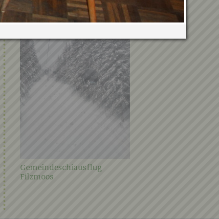
Verwandte Galerien
Gemeindeschiausflug
Steirischer Frühjahrspu
Filzmoos
2021