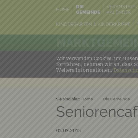
DIE
VERANSTALT
HOME
GEMEINDE
KALENDER
KINDERGARTEN & KINDERKRIPPE
MARKTGEMEIN
Wir verwenden Cookies, um unsere 
fortfahren, nehmen wir an, dass S
Weitere Informationen:
Datenschu
Sie sind hier:
Home
→
Die Gemeinde
→
Seniorencaf
05.03.2015