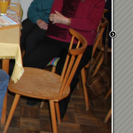
12.06.2026 - Eröffnung des
Landesbüros - ÖRHB
Landesgruppe Steiermark
18.04.2026 - Frühjahrsputz
2026
08.04.2026 -
Abschlussveranstaltung
Blumenschmuckbewerb
05.04.2026 - Osterweckruf
14.03.20206 - 1. Hosn-owi-
Turnier
Weltmeisterliche
Rettungshundearbeit in
Kraubath an der Mur
20. Kraubather
Hallenfußballturnier
9.1.2026
Wunschkonzert 2025