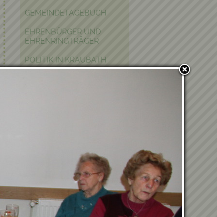
GEMEINDETAGEBUCH
EHRENBÜRGER UND
EHRENRINGTRÄGER
POLITIK IN KRAUBATH
BAUEN & WOHNEN
PFARRE
PARTNERGEMEINDE
FOTOGALERIE
Verwandte Einträge
Du hast Lust, Teil unseres
Teams zu werden?
03.07.2026 - Bericht vom
Ausflug nach Kärnten