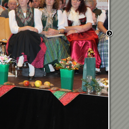
12.06.2026 - Eröffnung des
Landesbüros - ÖRHB
Landesgruppe Steiermark
18.04.2026 - Frühjahrsputz
2026
08.04.2026 -
Abschlussveranstaltung
Blumenschmuckbewerb
05.04.2026 - Osterweckruf
14.03.20206 - 1. Hosn-owi-
Turnier
Weltmeisterliche
Rettungshundearbeit in
Kraubath an der Mur
20. Kraubather
Hallenfußballturnier
9.1.2026
Wunschkonzert 2025