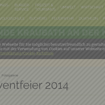
UNGS-
BÜRGER-
FREIZEIT &
UMWELT
WIRTSCHAFT
SERVICE
TOURISMUS
VOLKSSCHULE
BÜCHEREI
FEUERWEHR
DUATHLON
DE KRAUBATH AN DER
Webseite für Sie möglichst benutzerfreundlich zu gestalt
ie mit der Verwendung von Cookies auf unserer Webseite e
tzerklärung/Cookie-Richtlinie
Fotogalerie
entfeier 2014