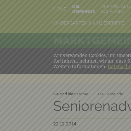
DIE
VERANSTALT
HOME
GEMEINDE
KALENDER
KINDERGARTEN & KINDERKRIPPE
MARKTGEMEIN
Wir verwenden Cookies, um unsere 
fortfahren, nehmen wir an, dass S
Weitere Informationen:
Datenschu
Sie sind hier:
Home
→
Die Gemeinde
→
Seniorenadv
22.12.2014