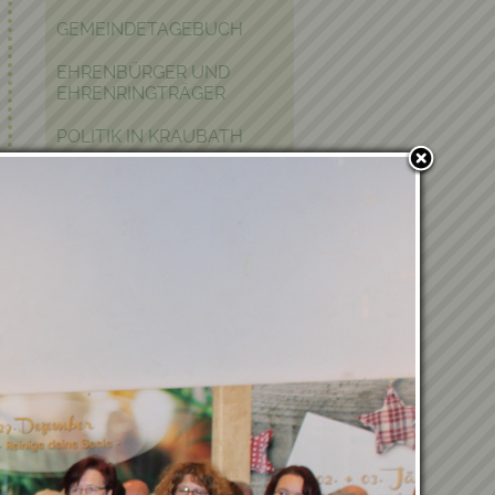
GEMEINDETAGEBUCH
EHRENBÜRGER UND
EHRENRINGTRÄGER
POLITIK IN KRAUBATH
BAUEN & WOHNEN
PFARRE
PARTNERGEMEINDE
FOTOGALERIE
Verwandte Einträge
Du hast Lust, Teil unseres
Teams zu werden?
03.07.2026 - Bericht vom
Ausflug nach Kärnten