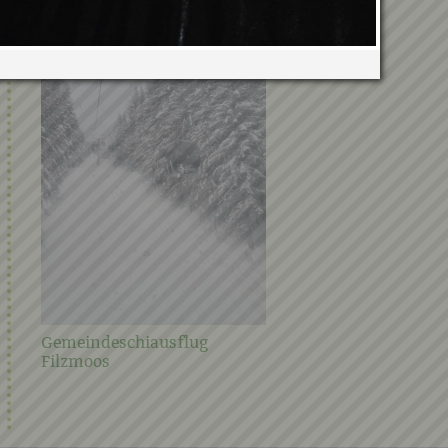
Verwandte Galerien
Gemeindeschiausflug
Filzmoos