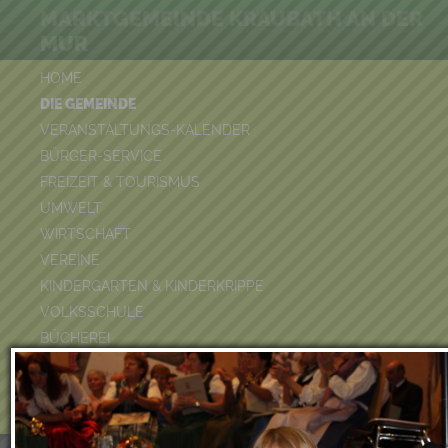
MARKTGEMEINDE KRAUBATH AN DER
MUR
HOME
DIE GEMEINDE
VERANSTALTUNGS-KALENDER
BÜRGER-SERVICE
FREIZEIT & TOURISMUS
UMWELT
WIRTSCHAFT
VEREINE
KINDERGARTEN & KINDERKRIPPE
VOLKSSCHULE
BÜCHEREI
FEUERWEHR
DUATHLON 2026
POOLKALENDER