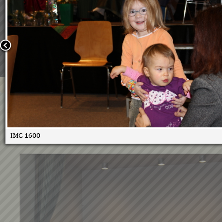
Wir verwenden Cookies, um unsere Webseite für Sie mög
benutzerfreundlich zu gestalten. Wenn Sie fortfahren, 
an, dass Sie mit der Verwendung von Cookies auf unsere
einverstanden sind.
Weitere Informationen:
Datenschutzerklärung/Cookie-Ri
Bestätigen
Seniorenadventfeier 2014
22.12.2014
IMG 1600