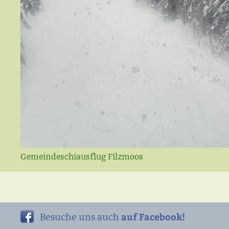
Gemeindeschiausflug Filzmoos
auf Facebook!
Besuche uns auch