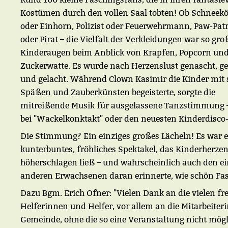
Kostümen durch den vollen Saal tobten! Ob Schneek
oder Einhorn, Polizist oder Feuerwehrmann, Paw-Pat
oder Pirat – die Vielfalt der Verkleidungen war so gro
Kinderaugen beim Anblick von Krapfen, Popcorn un
Zuckerwatte. Es wurde nach Herzenslust genascht, ge
und gelacht. Während Clown Kasimir die Kinder mit 
Späßen und Zauberkünsten begeisterte, sorgte die
mitreißende Musik für ausgelassene Tanzstimmung –
bei "Wackelkonktakt" oder den neuesten Kinderdisco-
Die Stimmung? Ein einziges großes Lächeln! Es war e
kunterbuntes, fröhliches Spektakel, das Kinderherze
höherschlagen ließ – und wahrscheinlich auch den e
anderen Erwachsenen daran erinnerte, wie schön Fasc
Dazu Bgm. Erich Ofner: "Vielen Dank an die vielen fre
Helferinnen und Helfer, vor allem an die Mitarbeiter
Gemeinde, ohne die so eine Veranstaltung nicht mögl