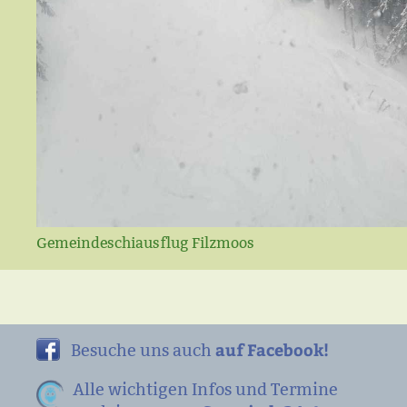
Gemeindeschiausflug Filzmoos
auf Facebook!
Besuche uns auch
Alle wichtigen Infos und Termine