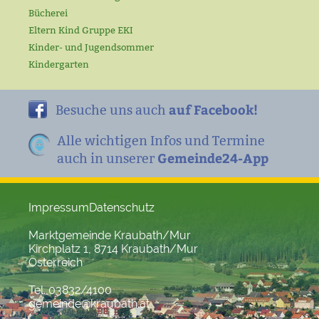
Bücherei
Eltern Kind Gruppe EKI
Kinder- und Jugendsommer
Kindergarten
auf Facebook!
Besuche uns auch
Alle wichtigen Infos und Termine
Gemeinde24-App
auch in unserer
Impressum
Datenschutz
Marktgemeinde Kraubath/Mur
Kirchplatz 1, 8714 Kraubath/Mur
Österreich
Tel. 03832/4100
gemeinde@kraubath.at