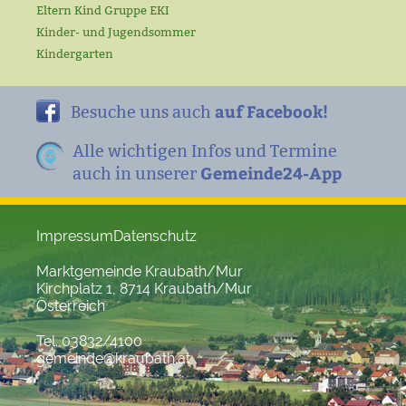
Eltern Kind Gruppe EKI
Kinder- und Jugendsommer
Kindergarten
auf Facebook!
Besuche uns auch
Alle wichtigen Infos und Termine
Gemeinde24-App
auch in unserer
Impressum
Datenschutz
Marktgemeinde Kraubath/Mur
Kirchplatz 1, 8714 Kraubath/Mur
Österreich
Tel. 03832/4100
gemeinde@kraubath.at