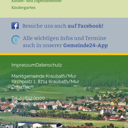
Kinder- und Jugendsommer
Kindergarten
auf Facebook!
Besuche uns auch
Alle wichtigen Infos und Termine
Gemeinde24-App
auch in unserer
Impressum
Datenschutz
Marktgemeinde Kraubath/Mur
Kirchplatz 1, 8714 Kraubath/Mur
Österreich
Tel. 03832/4100
gemeinde@kraubath.at