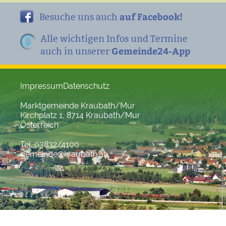
auf Facebook!
Besuche uns auch
Alle wichtigen Infos und Termine
Gemeinde24-App
auch in unserer
Impressum
Datenschutz
Marktgemeinde Kraubath/Mur
Kirchplatz 1, 8714 Kraubath/Mur
Österreich
Tel. 03832/4100
gemeinde@kraubath.at