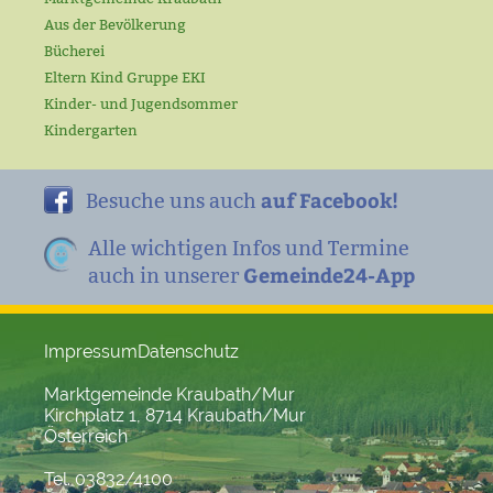
Aus der Bevölkerung
Bücherei
Eltern Kind Gruppe EKI
Kinder- und Jugendsommer
Kindergarten
auf Facebook!
Besuche uns auch
Alle wichtigen Infos und Termine
Gemeinde24-App
auch in unserer
Impressum
Datenschutz
Marktgemeinde Kraubath/Mur
Kirchplatz 1, 8714 Kraubath/Mur
Österreich
Tel. 03832/4100