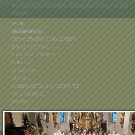
MARKTGEMEINDE KRAUBATH AN DER
MUR
HOME
DIE GEMEINDE
VERANSTALTUNGS-KALENDER
BÜRGER-SERVICE
FREIZEIT & TOURISMUS
UMWELT
WIRTSCHAFT
VEREINE
KINDERGARTEN & KINDERKRIPPE
VOLKSSCHULE
BÜCHEREI
FEUERWEHR
DUATHLON 2026
POOLKALENDER