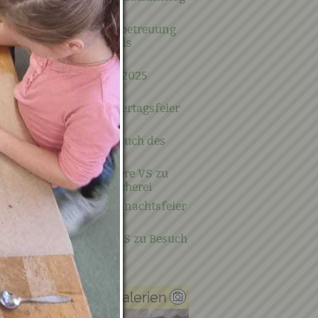
mit Pumuckl
4 Wochen Ferienbetreuung
für unsere VS-Kids
14.07.2025 - VS-
Ferienbetreuung 2025
offiziell eröffnet
07.05.2025 - Muttertagsfeier
im Dorfsaal
Fasching und Besuch des
missimo-Trucks
13.02.2025 - Unsere VS zu
Besuch in der Bücherei
18.12.2024 - Weihnachtsfeier
der Gemeinde
21.11.2024 - Die VS zu Besuch
in der Bücherei
Verwandte Galerien