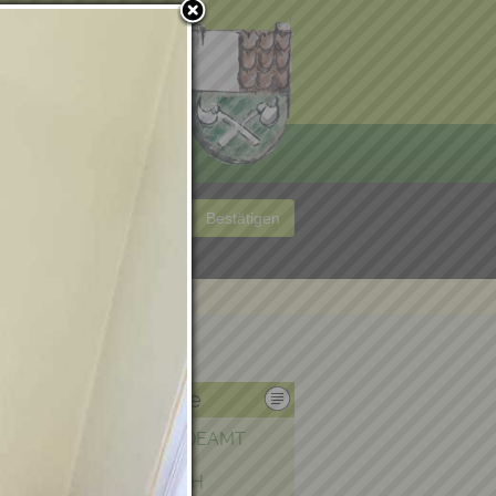
VEREINE
POOLKALENDER
 MUR
en. Wenn Sie
Bestätigen
inverstanden sind.
Die Gemeinde
MARKTGEMEINDEAMT
ÜBER KRAUBATH