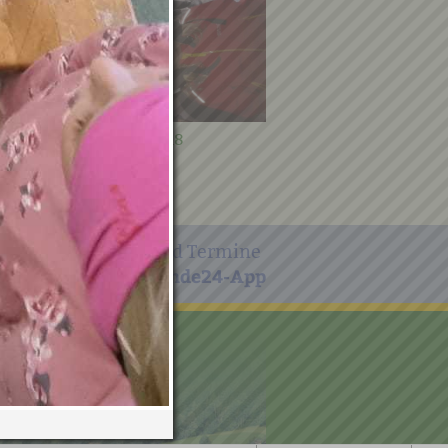
Kinderpolizei 2018
Volksschule diverse Fot
2018
e wichtigen Infos und Termine
Gemeinde24-App
h in unserer