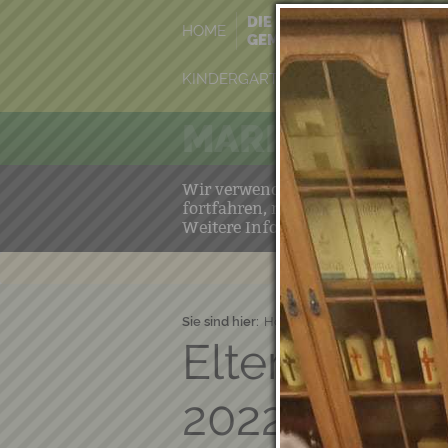
DIE
VERANSTALT
HOME
GEMEINDE
KALENDER
KINDERGARTEN & KINDERKRIPPE
MARKTGEMEIN
Wir verwenden Cookies, um unsere 
fortfahren, nehmen wir an, dass S
Weitere Informationen:
Datenschu
Sie sind hier:
Home
→
Die Gemeinde
→
Elternverei
2022