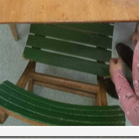
All
ebook!
auc
Tel. 03832/4100
gemeinde@kraubath.at