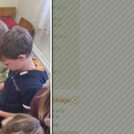
GEMEINDETAGEBUCH
EHRENBÜRGER UND
EHRENRINGTRÄGER
POLITIK IN KRAUBATH
BAUEN & WOHNEN
PFARRE
PARTNERGEMEINDE
FOTOGALERIE
Verwandte Einträge
05.12.2025 - Rorate mit
unseren VS-Kindern
AkSeTuZi Workshop
30.10.2025 - Kinonachmittag