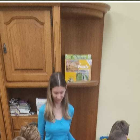
UNGS-
BÜRGER-
FREIZEIT &
UMWELT
WIRTSCHAFT
SERVICE
TOURISMUS
VOLKSSCHULE
BÜCHEREI
FEUERWEHR
DUATHLON
DE KRAUBATH AN DER
Webseite für Sie möglichst benutzerfreundlich zu gestalt
ie mit der Verwendung von Cookies auf unserer Webseite e
tzerklärung/Cookie-Richtlinie
Fotogalerie
n Herbst/Winter