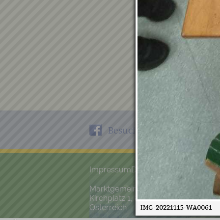
auf Fac
Besuche uns auch
Impressum
Datenschutz
Marktgemeinde Kraubath/Mur
Kirchplatz 1, 8714 Kraubath/Mur
Österreich
IMG-20221115-WA0061