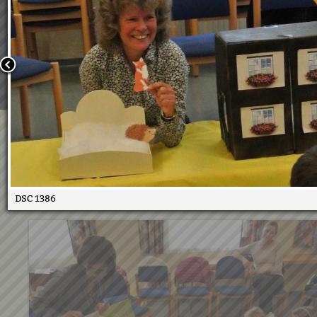
Wir verwenden Cookies, um unsere Webseite für Sie mög
benutzerfreundlich zu gestalten. Wenn Sie fortfahren, 
an, dass Sie mit der Verwendung von Cookies auf unsere
einverstanden sind.
Weitere Informationen:
Datenschutzerklärung/Cookie-Ri
Bestätigen
KIGA in Bücherei November 
19.11.2018
DSC 1386