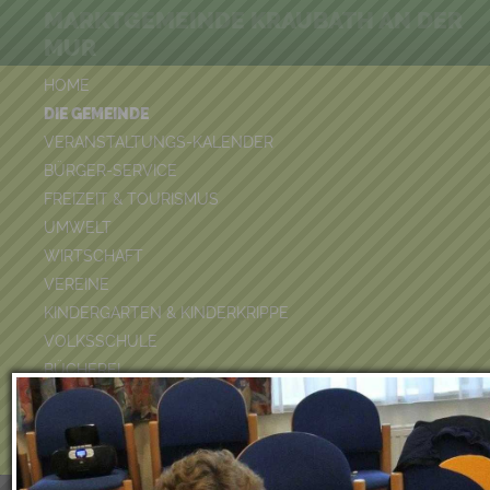
MARKTGEMEINDE KRAUBATH AN DER
MUR
HOME
DIE GEMEINDE
VERANSTALTUNGS-KALENDER
BÜRGER-SERVICE
FREIZEIT & TOURISMUS
UMWELT
WIRTSCHAFT
VEREINE
KINDERGARTEN & KINDERKRIPPE
VOLKSSCHULE
BÜCHEREI
FEUERWEHR
DUATHLON 2026
POOLKALENDER