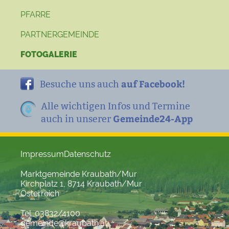
PFARRE
PARTNERGEMEINDE
FOTOGALERIE
auf Facebook!
Besuche uns auch
Alle wichtigen Infos und Termine
Gemeinde24-App
auch in unserer
Impressum
Datenschutz
Marktgemeinde Kraubath/Mur
Kirchplatz 1, 8714 Kraubath/Mur
Österreich
Tel. 03832/4100
gemeinde@kraubath.at