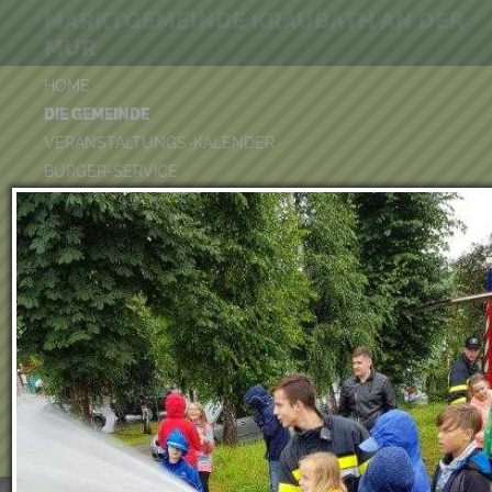
MARKTGEMEINDE KRAUBATH AN DER
MUR
HOME
DIE GEMEINDE
VERANSTALTUNGS-KALENDER
BÜRGER-SERVICE
FREIZEIT & TOURISMUS
UMWELT
WIRTSCHAFT
VEREINE
KINDERGARTEN & KINDERKRIPPE
VOLKSSCHULE
BÜCHEREI
FEUERWEHR
DUATHLON 2026
POOLKALENDER