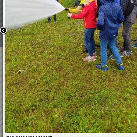
Wir verwenden Cookies, um unsere Webseite für Sie mög
benutzerfreundlich zu gestalten. Wenn Sie fortfahren, 
an, dass Sie mit der Verwendung von Cookies auf unsere
einverstanden sind.
Weitere Informationen:
Datenschutzerklärung/Cookie-Ri
Bestätigen
Kinderpolizei 2018
02.07.2018