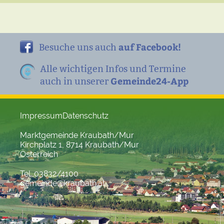
auf Facebook!
Besuche uns auch
Alle wichtigen Infos und Termine
Gemeinde24-App
auch in unserer
Impressum
Datenschutz
Marktgemeinde Kraubath/Mur
Kirchplatz 1, 8714 Kraubath/Mur
Österreich
Tel. 03832/4100
gemeinde@kraubath.at