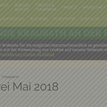
UNGS-
BÜRGER-
FREIZEIT &
UMWELT
WIRTSCHAFT
SERVICE
TOURISMUS
VOLKSSCHULE
BÜCHEREI
FEUERWEHR
DUATHLON
DE KRAUBATH AN DER
Webseite für Sie möglichst benutzerfreundlich zu gestalt
ie mit der Verwendung von Cookies auf unserer Webseite e
tzerklärung/Cookie-Richtlinie
Fotogalerie
ei Mai 2018