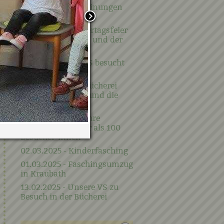
Unsere Neuerscheinungen
im Mai
09.05.2025 - Muttertagsfeier
vom Kindergarten und der
Krippe
08.05.2025 - Die VS besucht
die Bücherei
07.04.2024 - Die Bücherei
besucht den KiGa und die
Krippe
04.04.2025 - 25 Jahre
Bücherei mit mehr als 100
Besucher*innen
02.03.2025 - Kinderfasching
01.03.2025 - Faschingsumzug
in Kraubath
13.02.2025 - Unsere VS zu
Besuch in der Bücherei