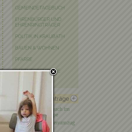
GEMEINDETAGEBUCH
EHRENBÜRGER UND
EHRENRINGTRÄGER
POLITIK IN KRAUBATH
BAUEN & WOHNEN
PFARRE
PARTNERGEMEINDE
FOTOGALERIE
Verwandte Einträge
20.11.2025 - Zu Besuch im
KiGa und der Krippe
07.11.2025 - Laternenumzug
in Kraubath