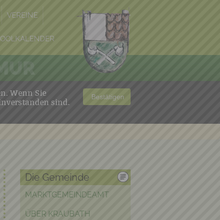
VEREINE
POOLKALENDER
 MUR
en. Wenn Sie
Bestätigen
inverstanden sind.
Die Gemeinde
MARKTGEMEINDEAMT
ÜBER KRAUBATH