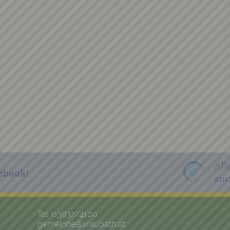
All
ebook!
auc
Tel. 03832/4100
gemeinde@kraubath.at