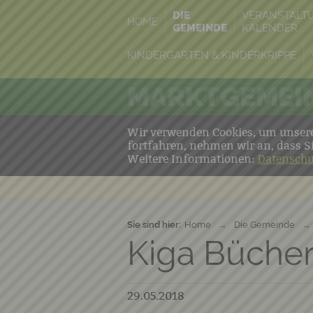
DIE
VERANSTALT
HOME
GEMEINDE
KALENDER
KINDERGARTEN & KINDERKRIPPE
MARKTGEMEIN
Wir verwenden Cookies, um unsere 
fortfahren, nehmen wir an, dass S
Weitere Informationen:
Datenschu
Sie sind hier:
Home
→
Die Gemeinde
→
Kiga Bücher
29.05.2018