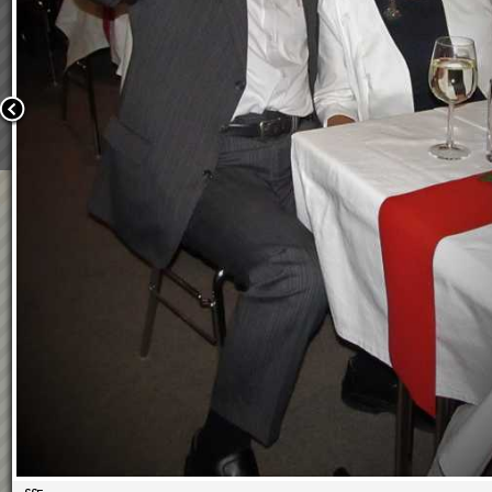
Wir verwenden Cookies, um unsere Webseite für Sie mög
benutzerfreundlich zu gestalten. Wenn Sie fortfahren, 
an, dass Sie mit der Verwendung von Cookies auf unsere
einverstanden sind.
Weitere Informationen:
Datenschutzerklärung/Cookie-Ri
Bestätigen
FFBall2018
01.02.2018