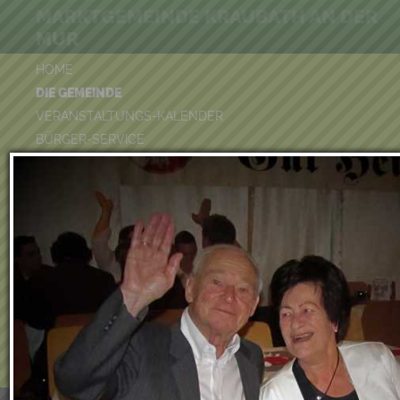
MARKTGEMEINDE KRAUBATH AN DER
MUR
HOME
DIE GEMEINDE
VERANSTALTUNGS-KALENDER
BÜRGER-SERVICE
FREIZEIT & TOURISMUS
UMWELT
WIRTSCHAFT
VEREINE
KINDERGARTEN & KINDERKRIPPE
VOLKSSCHULE
BÜCHEREI
FEUERWEHR
DUATHLON 2026
POOLKALENDER