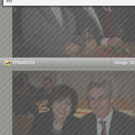
ff5
FFBall2018
Image
16