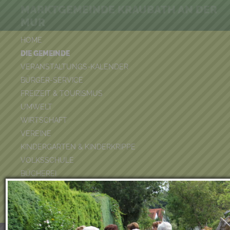
MARKTGEMEINDE KRAUBATH AN DER
MUR
HOME
DIE GEMEINDE
VERANSTALTUNGS-KALENDER
BÜRGER-SERVICE
FREIZEIT & TOURISMUS
UMWELT
WIRTSCHAFT
VEREINE
KINDERGARTEN & KINDERKRIPPE
VOLKSSCHULE
BÜCHEREI
FEUERWEHR
DUATHLON 2026
POOLKALENDER