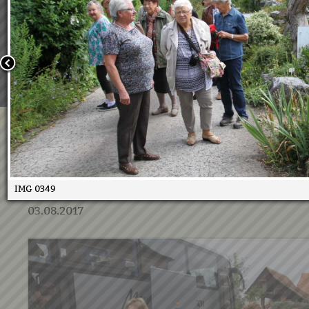
Wir verwenden Cookies, um unsere Webseite für Sie mög
benutzerfreundlich zu gestalten. Wenn Sie fortfahren, 
an, dass Sie mit der Verwendung von Cookies auf unsere
einverstanden sind.
Weitere Informationen:
Datenschutzerklärung/Cookie-Ri
Bestätigen
Pensionistenverband Botanis
Ausflug
IMG 0349
03.08.2017