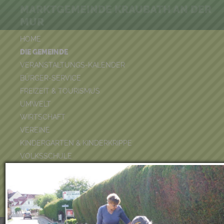
MARKTGEMEINDE KRAUBATH AN DER
MUR
HOME
DIE GEMEINDE
VERANSTALTUNGS-KALENDER
BÜRGER-SERVICE
FREIZEIT & TOURISMUS
UMWELT
WIRTSCHAFT
VEREINE
KINDERGARTEN & KINDERKRIPPE
VOLKSSCHULE
BÜCHEREI
FEUERWEHR
DUATHLON 2026
POOLKALENDER