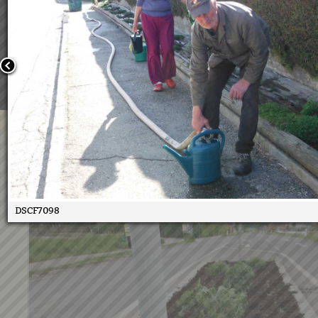
Wir verwenden Cookies, um unsere Webseite für Sie mög
benutzerfreundlich zu gestalten. Wenn Sie fortfahren, 
an, dass Sie mit der Verwendung von Cookies auf unsere
einverstanden sind.
Weitere Informationen:
Datenschutzerklärung/Cookie-Ri
Bestätigen
Grünzeugteam wieder im Ein
02.06.2017
DSCF7098