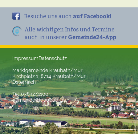
auf Facebook!
Besuche uns auch
Alle wichtigen Infos und Termine
Gemeinde24-App
auch in unserer
Impressum
Datenschutz
Marktgemeinde Kraubath/Mur
Kirchplatz 1, 8714 Kraubath/Mur
Österreich
Tel. 03832/4100
gemeinde@kraubath.at