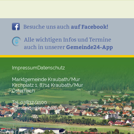
auf Facebook!
Besuche uns auch
Alle wichtigen Infos und Termine
Gemeinde24-App
auch in unserer
Impressum
Datenschutz
Marktgemeinde Kraubath/Mur
Kirchplatz 1, 8714 Kraubath/Mur
Österreich
Tel. 03832/4100
gemeinde@kraubath.at