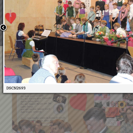
Wir verwenden Cookies, um unsere Webseite für Sie mög
benutzerfreundlich zu gestalten. Wenn Sie fortfahren, 
an, dass Sie mit der Verwendung von Cookies auf unsere
einverstanden sind.
Weitere Informationen:
Datenschutzerklärung/Cookie-Ri
Bestätigen
Muttertagsfeier 2017
16.05.2017
DSCN2693