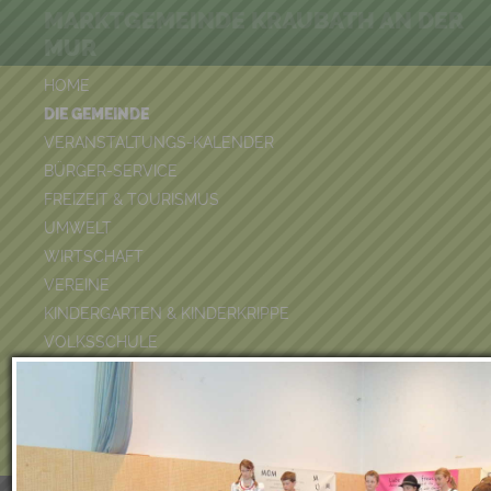
MARKTGEMEINDE KRAUBATH AN DER
MUR
HOME
DIE GEMEINDE
VERANSTALTUNGS-KALENDER
BÜRGER-SERVICE
FREIZEIT & TOURISMUS
UMWELT
WIRTSCHAFT
VEREINE
KINDERGARTEN & KINDERKRIPPE
VOLKSSCHULE
BÜCHEREI
FEUERWEHR
DUATHLON 2026
POOLKALENDER