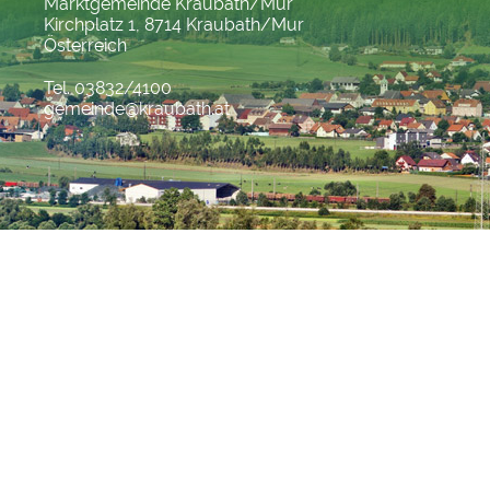
Marktgemeinde Kraubath/Mur
Kirchplatz 1, 8714 Kraubath/Mur
Österreich
Tel. 03832/4100
gemeinde@kraubath.at