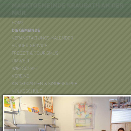
MARKTGEMEINDE KRAUBATH AN DER
MUR
HOME
DIE GEMEINDE
VERANSTALTUNGS-KALENDER
BÜRGER-SERVICE
FREIZEIT & TOURISMUS
UMWELT
WIRTSCHAFT
VEREINE
KINDERGARTEN & KINDERKRIPPE
VOLKSSCHULE
BÜCHEREI
FEUERWEHR
DUATHLON 2026
POOLKALENDER