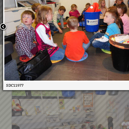
Wir verwenden Cookies, um unsere Webseite für Sie mög
benutzerfreundlich zu gestalten. Wenn Sie fortfahren, 
an, dass Sie mit der Verwendung von Cookies auf unsere
einverstanden sind.
Weitere Informationen:
Datenschutzerklärung/Cookie-Ri
Bestätigen
VS Bärenburgbesuch
08.05.2017
SDC11977