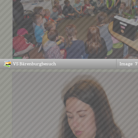
VS Bärenburgbesuch
Image
7