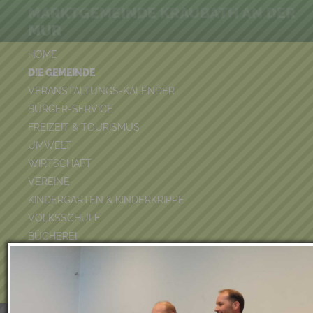
MARKTGEMEINDE KRAUBATH AN DER
MUR
HOME
DIE GEMEINDE
VERANSTALTUNGS-KALENDER
BÜRGER-SERVICE
FREIZEIT & TOURISMUS
UMWELT
WIRTSCHAFT
VEREINE
KINDERGARTEN & KINDERKRIPPE
VOLKSSCHULE
BÜCHEREI
FEUERWEHR
DUATHLON 2026
POOLKALENDER