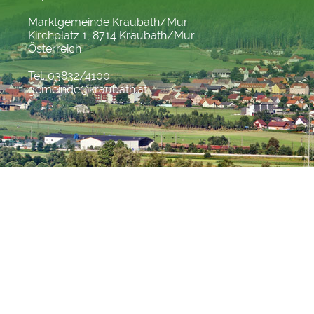
Marktgemeinde Kraubath/Mur
Kirchplatz 1, 8714 Kraubath/Mur
Österreich
Tel. 03832/4100
gemeinde@kraubath.at