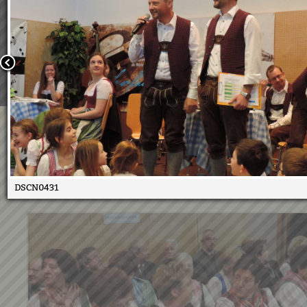
Wir verwenden Cookies, um unsere Webseite für Sie mög
benutzerfreundlich zu gestalten. Wenn Sie fortfahren, 
an, dass Sie mit der Verwendung von Cookies auf unsere
einverstanden sind.
Weitere Informationen:
Datenschutzerklärung/Cookie-Ri
Bestätigen
Volksmusiknachmittag 2017
30.03.2017
DSCN0431