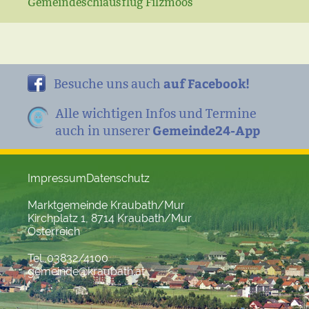
Gemeindeschiausflug Filzmoos
auf Facebook!
Besuche uns auch
Alle wichtigen Infos und Termine
Gemeinde24-App
auch in unserer
Impressum
Datenschutz
Marktgemeinde Kraubath/Mur
Kirchplatz 1, 8714 Kraubath/Mur
Österreich
Tel. 03832/4100
gemeinde@kraubath.at