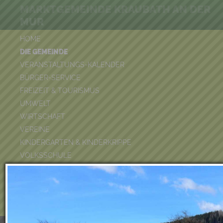
MARKTGEMEINDE KRAUBATH AN DER
MUR
HOME
DIE GEMEINDE
VERANSTALTUNGS-KALENDER
BÜRGER-SERVICE
FREIZEIT & TOURISMUS
UMWELT
WIRTSCHAFT
VEREINE
KINDERGARTEN & KINDERKRIPPE
VOLKSSCHULE
BÜCHEREI
FEUERWEHR
DUATHLON 2026
POOLKALENDER