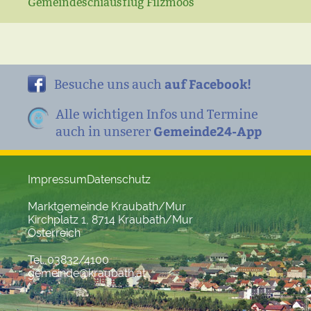
Gemeindeschiausflug Filzmoos
auf Facebook!
Besuche uns auch
Alle wichtigen Infos und Termine
Gemeinde24-App
auch in unserer
Impressum
Datenschutz
Marktgemeinde Kraubath/Mur
Kirchplatz 1, 8714 Kraubath/Mur
Österreich
Tel. 03832/4100
gemeinde@kraubath.at