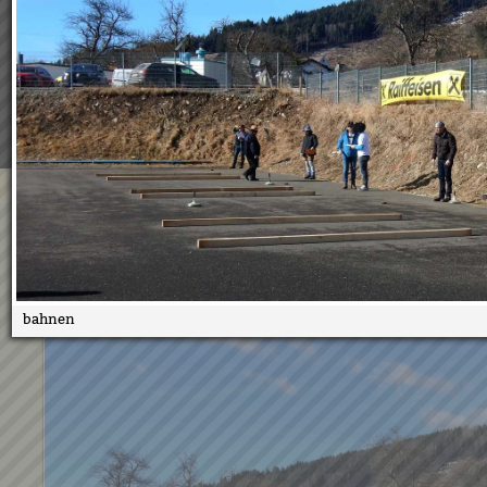
Wir verwenden Cookies, um unsere Webseite für Sie mög
benutzerfreundlich zu gestalten. Wenn Sie fortfahren, 
an, dass Sie mit der Verwendung von Cookies auf unsere
einverstanden sind.
Weitere Informationen:
Datenschutzerklärung/Cookie-Ri
Bestätigen
1. Marktpokaleisschießen
27.02.2017
bahnen