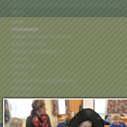
MARKTGEMEINDE KRAUBATH AN DER
MUR
HOME
DIE GEMEINDE
VERANSTALTUNGS-KALENDER
BÜRGER-SERVICE
FREIZEIT & TOURISMUS
UMWELT
WIRTSCHAFT
VEREINE
KINDERGARTEN & KINDERKRIPPE
VOLKSSCHULE
BÜCHEREI
FEUERWEHR
DUATHLON 2026
POOLKALENDER