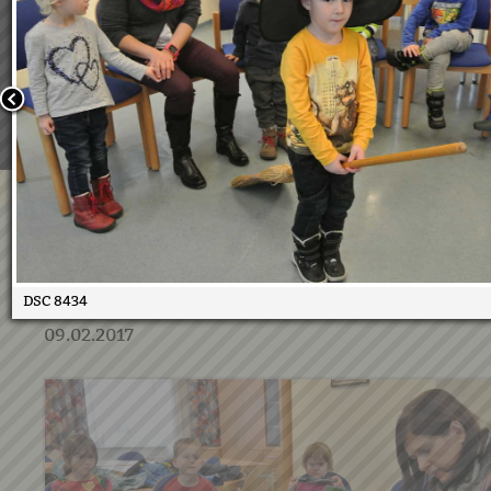
Wir verwenden Cookies, um unsere Webseite für Sie mög
benutzerfreundlich zu gestalten. Wenn Sie fortfahren, 
an, dass Sie mit der Verwendung von Cookies auf unsere
einverstanden sind.
Weitere Informationen:
Datenschutzerklärung/Cookie-Ri
Bestätigen
Kindergartenkinder in der
Bücherei 2.2.2017
DSC 8434
09.02.2017