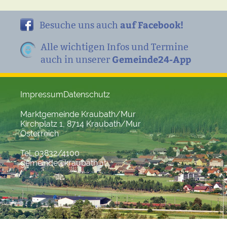
auf Facebook!
Besuche uns auch
Alle wichtigen Infos und Termine
Gemeinde24-App
auch in unserer
Impressum
Datenschutz
Marktgemeinde Kraubath/Mur
Kirchplatz 1, 8714 Kraubath/Mur
Österreich
Tel. 03832/4100
gemeinde@kraubath.at