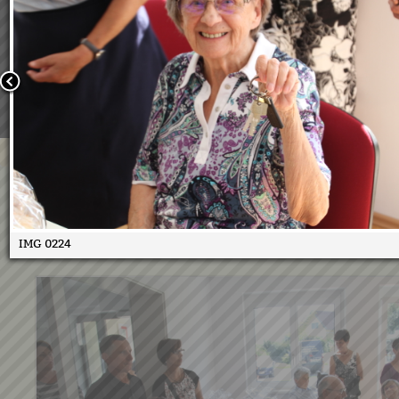
Wir verwenden Cookies, um unsere Webseite für Sie mög
benutzerfreundlich zu gestalten. Wenn Sie fortfahren, 
an, dass Sie mit der Verwendung von Cookies auf unsere
einverstanden sind.
Weitere Informationen:
Datenschutzerklärung/Cookie-Ri
Bestätigen
Betreutes Wohnen Übergab
13.09.2016
IMG 0224