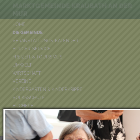
MARKTGEMEINDE KRAUBATH AN DER
MUR
HOME
DIE GEMEINDE
VERANSTALTUNGS-KALENDER
BÜRGER-SERVICE
FREIZEIT & TOURISMUS
UMWELT
WIRTSCHAFT
VEREINE
KINDERGARTEN & KINDERKRIPPE
VOLKSSCHULE
BÜCHEREI
FEUERWEHR
DUATHLON 2026
POOLKALENDER