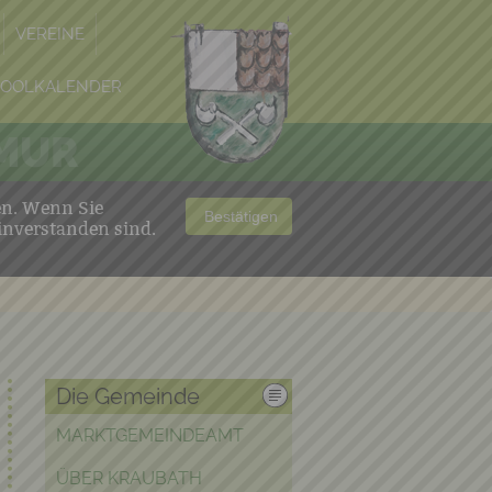
VEREINE
POOLKALENDER
 MUR
en. Wenn Sie
Bestätigen
inverstanden sind.
Die Gemeinde
MARKTGEMEINDEAMT
ÜBER KRAUBATH