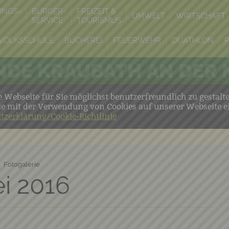
UNGS-
BÜRGER-
FREIZEIT &
UMWELT
WIRTSCHAFT
SERVICE
TOURISMUS
VOLKSSCHULE
BÜCHEREI
FEUERWEHR
DUATHLON
DE KRAUBATH AN DER
Webseite für Sie möglichst benutzerfreundlich zu gestalt
ie mit der Verwendung von Cookies auf unserer Webseite e
tzerklärung/Cookie-Richtlinie
Fotogalerie
ei 2016