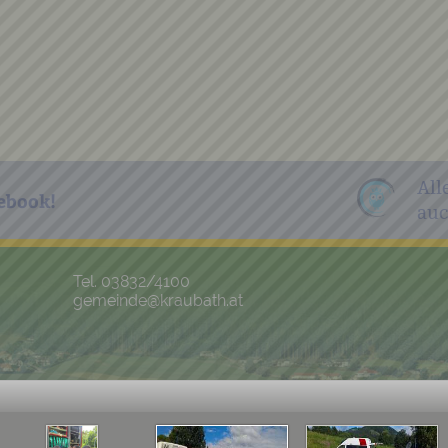
All
ebook!
auc
Tel. 03832/4100
gemeinde@kraubath.at