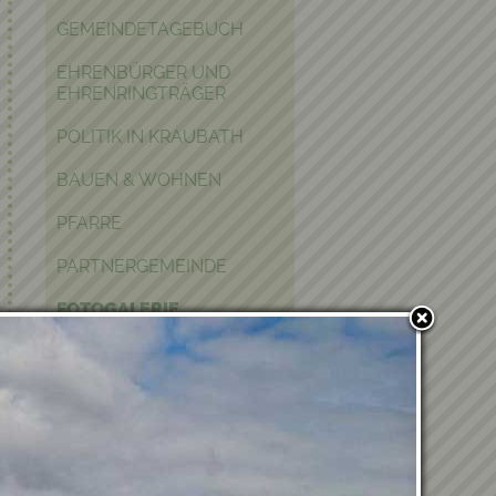
GEMEINDETAGEBUCH
EHRENBÜRGER UND
EHRENRINGTRÄGER
POLITIK IN KRAUBATH
BAUEN & WOHNEN
PFARRE
PARTNERGEMEINDE
FOTOGALERIE
Verwandte Einträge
05.12.2025 - Rorate mit
unseren VS-Kindern
AkSeTuZi Workshop
30.10.2025 - Kinonachmittag