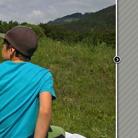
mit Pumuckl
4 Wochen Ferienbetreuung
für unsere VS-Kids
14.07.2025 - VS-
Ferienbetreuung 2025
offiziell eröffnet
07.05.2025 - Muttertagsfeier
im Dorfsaal
Fasching und Besuch des
missimo-Trucks
13.02.2025 - Unsere VS zu
Besuch in der Bücherei
18.12.2024 - Weihnachtsfeier
der Gemeinde
21.11.2024 - Die VS zu Besuch
in der Bücherei
Verwandte Galerien