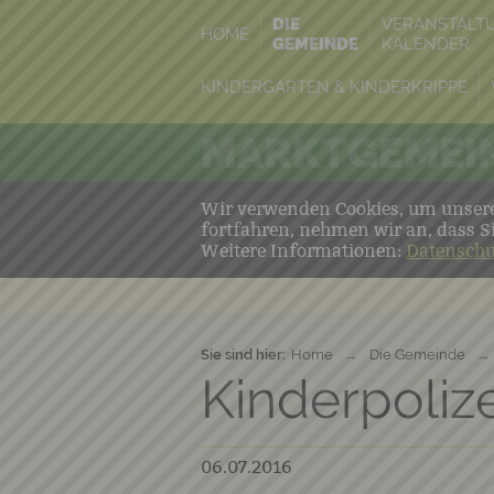
DIE
VERANSTALT
HOME
GEMEINDE
KALENDER
KINDERGARTEN & KINDERKRIPPE
MARKTGEMEIN
Wir verwenden Cookies, um unsere 
fortfahren, nehmen wir an, dass S
Weitere Informationen:
Datenschu
Sie sind hier:
Home
→
Die Gemeinde
→
Kinderpoliz
06.07.2016