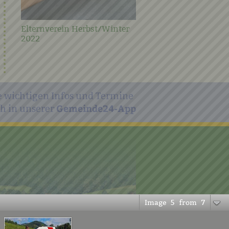
Elternverein Herbst/Winter
2022
e wichtigen Infos und Termine
Gemeinde24-App
h in unserer
Image
5
from
7