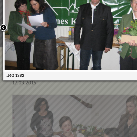
Wir verwenden Cookies, um unsere Webseite für Sie mög
benutzerfreundlich zu gestalten. Wenn Sie fortfahren, 
an, dass Sie mit der Verwendung von Cookies auf unsere
einverstanden sind.
Weitere Informationen:
Datenschutzerklärung/Cookie-Ri
Bestätigen
Blumenschmuck Abschluss 2
IMG 1382
17.03.2015