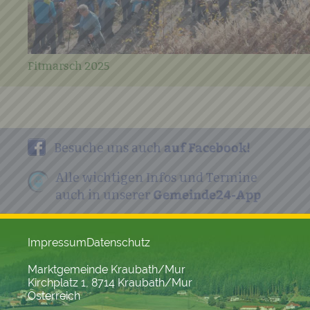
Fitmarsch 2025
auf Facebook!
Besuche uns auch
Alle wichtigen Infos und Termine
Gemeinde24-App
auch in unserer
Impressum
Datenschutz
Marktgemeinde Kraubath/Mur
Kirchplatz 1, 8714 Kraubath/Mur
Österreich