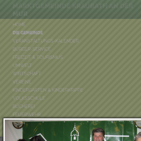
MARKTGEMEINDE KRAUBATH AN DER
MUR
HOME
DIE GEMEINDE
VERANSTALTUNGS-KALENDER
BÜRGER-SERVICE
FREIZEIT & TOURISMUS
UMWELT
WIRTSCHAFT
VEREINE
KINDERGARTEN & KINDERKRIPPE
VOLKSSCHULE
BÜCHEREI
FEUERWEHR
DUATHLON 2026
POOLKALENDER