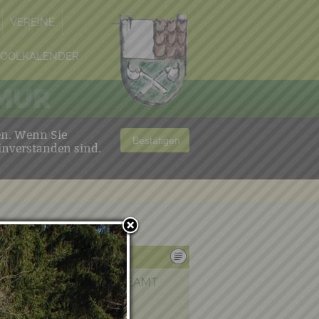
VEREINE
POOLKALENDER
 MUR
en. Wenn Sie
Bestätigen
inverstanden sind.
Die Gemeinde
MARKTGEMEINDEAMT
ÜBER KRAUBATH