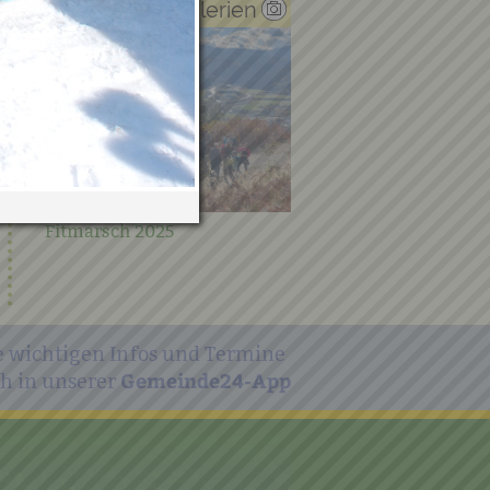
Verwandte Galerien
Fitmarsch 2025
e wichtigen Infos und Termine
Steirischer Frühjahrspu
Gemeinde24-App
h in unserer
2021