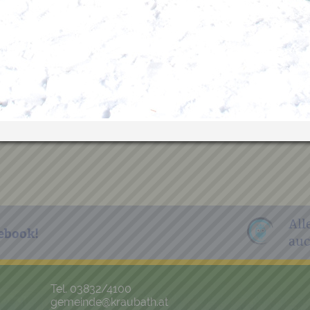
All
ebook!
auc
Tel. 03832/4100
gemeinde@kraubath.at