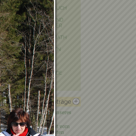
GEMEINDETAGEBUCH
EHRENBÜRGER UND
EHRENRINGTRÄGER
POLITIK IN KRAUBATH
BAUEN & WOHNEN
PFARRE
PARTNERGEMEINDE
FOTOGALERIE
Verwandte Einträge
Du hast Lust, Teil unseres
Teams zu werden?
03.07.2026 - Bericht vom
Ausflug nach Kärnten