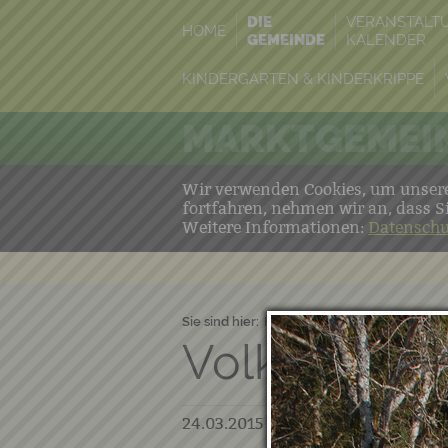
DIE
VERANSTALT
HOME
GEMEINDE
KALENDER
KINDERGARTEN & KINDERKRIPPE
MARKTGEMEIN
Wir verwenden Cookies, um unsere 
fortfahren, nehmen wir an, dass S
Weitere Informationen:
Datenschu
Sie sind hier:
Home
→
Die Gemeinde
→
Volksschita
24.03.2015