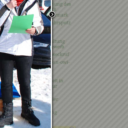
12.06.2026 - Eröffnung des
Landesbüros - ÖRHB
Landesgruppe Steiermark
18.04.2026 - Frühjahrsputz
2026
08.04.2026 -
Abschlussveranstaltung
Blumenschmuckbewerb
05.04.2026 - Osterweckruf
14.03.20206 - 1. Hosn-owi-
Turnier
Weltmeisterliche
Rettungshundearbeit in
Kraubath an der Mur
20. Kraubather
Hallenfußballturnier
9.1.2026
Neujahrswanderung