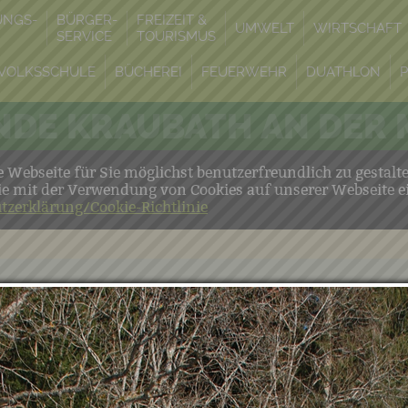
UNGS-
BÜRGER-
FREIZEIT &
UMWELT
WIRTSCHAFT
SERVICE
TOURISMUS
VOLKSSCHULE
BÜCHEREI
FEUERWEHR
DUATHLON
DE KRAUBATH AN DER
Webseite für Sie möglichst benutzerfreundlich zu gestalt
ie mit der Verwendung von Cookies auf unserer Webseite e
tzerklärung/Cookie-Richtlinie
Fotogalerie
g 2015