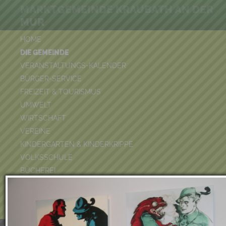
MARKTGEMEINDE KRAUBATH AN DER
MUR
HOME
DIE GEMEINDE
VERANSTALTUNGS-KALENDER
BÜRGER-SERVICE
FREIZEIT & TOURISMUS
UMWELT
WIRTSCHAFT
VEREINE
KINDERGARTEN & KINDERKRIPPE
VOLKSSCHULE
BÜCHEREI
FEUERWEHR
DUATHLON 2026
POOLKALENDER