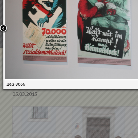
Wir verwenden Cookies, um unsere Webseite für Sie mög
benutzerfreundlich zu gestalten. Wenn Sie fortfahren, 
an, dass Sie mit der Verwendung von Cookies auf unsere
einverstanden sind.
Weitere Informationen:
Datenschutzerklärung/Cookie-Ri
Bestätigen
Pensionistenverband Ausflug
Leoben
IMG 8066
05.03.2015