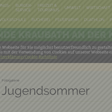
UNGS-
BÜRGER-
FREIZEIT &
UMWELT
WIRTSCHAFT
SERVICE
TOURISMUS
VOLKSSCHULE
BÜCHEREI
FEUERWEHR
DUATHLON
DE KRAUBATH AN DER
Webseite für Sie möglichst benutzerfreundlich zu gestalt
ie mit der Verwendung von Cookies auf unserer Webseite e
tzerklärung/Cookie-Richtlinie
Fotogalerie
d Jugendsommer