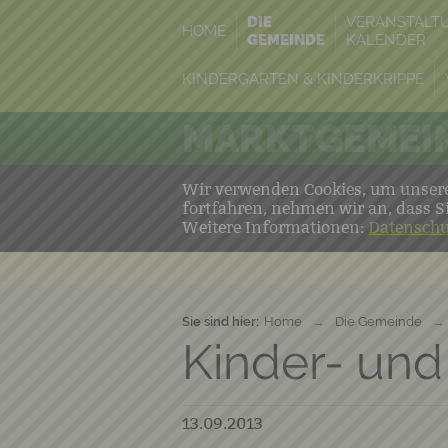
DIE
VERANSTALT
HOME
GEMEINDE
KALENDER
KINDERGARTEN & KINDERKRIPPE
MARKTGEMEIN
Wir verwenden Cookies, um unsere 
fortfahren, nehmen wir an, dass S
Weitere Informationen:
Datenschu
Sie sind hier:
Home
→
Die Gemeinde
→
Kinder- un
13.09.2013