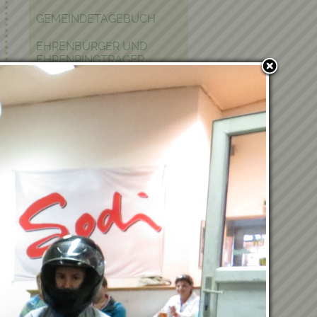
GEMEINDETAGEBUCH
EHRENBÜRGER UND
EHRENRINGTRÄGER
POLITIK IN KRAUBATH
BAUEN & WOHNEN
PFARRE
PARTNERGEMEINDE
FOTOGALERIE
Verwandte Einträge
03.07.2026 - Bericht vom
Ausflug nach Kärnten
18.04.2026 - Frühjahrsputz
2026