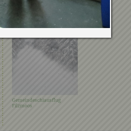
Verwandte Galerien
Gemeindeschiausflug
Steirischer Frühjahrspu
Filzmoos
2021