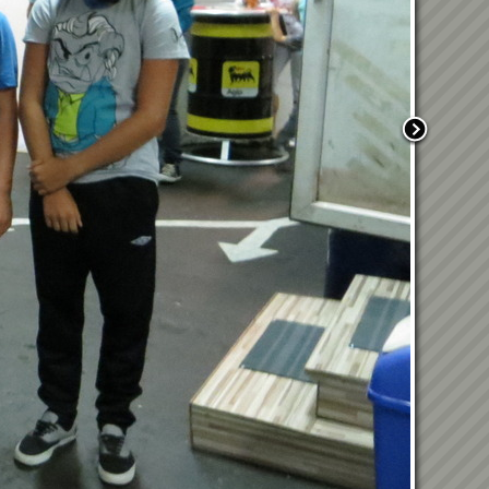
Weltmeisterliche
Rettungshundearbeit in
Kraubath an der Mur
20. Kraubather
Hallenfußballturnier
9.1.2026
Wunschkonzert 2025
05.12.2025 - Rorate mit
unseren VS-Kindern
29.11.2025 -
Weihnachtsmarkt in
Kraubath
17.11.2025 - LIMA -
Geburtstagsfeier Fr. Friedl
07.11.2025 - Laternenumzug
in Kraubath
30.10.2025 - Kinonachmittag
mit Pumuckl