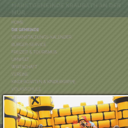
MARKTGEMEINDE KRAUBATH AN DER
MUR
HOME
DIE GEMEINDE
VERANSTALTUNGS-KALENDER
BÜRGER-SERVICE
FREIZEIT & TOURISMUS
UMWELT
WIRTSCHAFT
VEREINE
KINDERGARTEN & KINDERKRIPPE
VOLKSSCHULE
BÜCHEREI
FEUERWEHR
DUATHLON 2026
POOLKALENDER