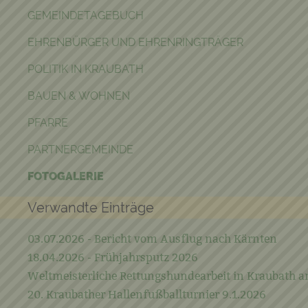
GEMEINDETAGEBUCH
EHRENBÜRGER UND EHRENRINGTRÄGER
POLITIK IN KRAUBATH
BAUEN & WOHNEN
PFARRE
PARTNERGEMEINDE
FOTOGALERIE
Verwandte Einträge
03.07.2026 - Bericht vom Ausflug nach Kärnten
18.04.2026 - Frühjahrsputz 2026
Weltmeisterliche Rettungshundearbeit in Kraubath a
20. Kraubather Hallenfußballturnier 9.1.2026