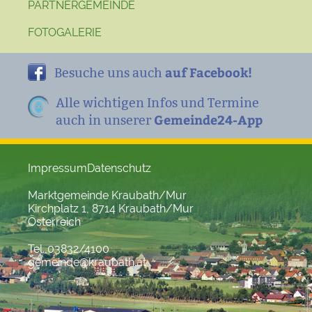
PARTNERGEMEINDE
FOTOGALERIE
auf Facebook!
Besuche uns auch
Alle wichtigen Infos und Termine
Gemeinde24-App
auch in unserer
Impressum
Datenschutz
Marktgemeinde Kraubath/Mur
Kirchplatz 1, 8714 Kraubath/Mur
Österreich
Tel. 03832/4100
gemeinde@kraubath.at