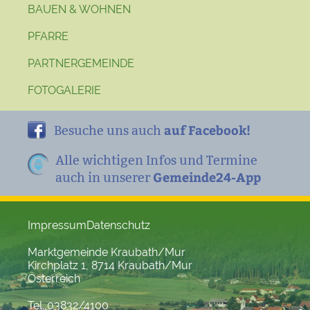
BAUEN & WOHNEN
PFARRE
PARTNERGEMEINDE
FOTOGALERIE
auf Facebook!
Besuche uns auch
Alle wichtigen Infos und Termine
Gemeinde24-App
auch in unserer
Impressum
Datenschutz
Marktgemeinde Kraubath/Mur
Kirchplatz 1, 8714 Kraubath/Mur
Österreich
Tel. 03832/4100