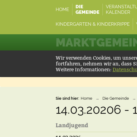
DIE
VERANSTALT
HOME
GEMEINDE
KALENDER
KINDERGARTEN & KINDERKRIPPE
MARKTGEMEIN
Wir verwenden Cookies, um unsere 
fortfahren, nehmen wir an, dass S
Weitere Informationen:
Datenschu
Sie sind hier:
Home
→
Die Gemeinde
→
14.03.20206 - 
Landjugend