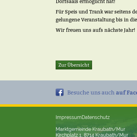
Dorfsaals ermöglicht hat!
Für Speis und Trank war seitens d
gelungene Veranstaltung bis in di
Wir freuen uns aufs nächste Jahr!
Zur Übersicht
auf Fac
Besuche uns auch
Impressum
Datenschutz
Marktgemeinde Kraubath/Mur
Kirchplatz 1, 8714 Kraubath/Mur