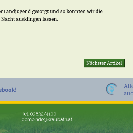
er Landjugend gesorgt und so konnten wir die
e Nacht ausklingen lassen.
Nächster Artikel
All
ebook!
auc
Tel. 03832/4100
gemeinde@kraubath.at