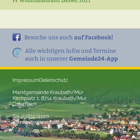
FF Wohnhausbrand Leoben 2021
auf Facebook!
Besuche uns auch
Alle wichtigen Infos und Termine
Gemeinde24-App
auch in unserer
Impressum
Datenschutz
Marktgemeinde Kraubath/Mur
Kirchplatz 1, 8714 Kraubath/Mur
Österreich
Tel. 03832/4100
gemeinde@kraubath.at