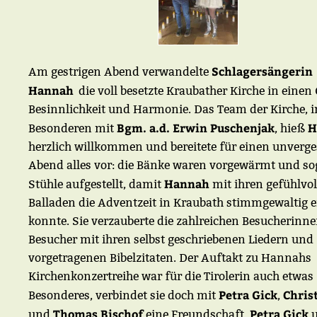
Schlagersängerin
Am gestrigen Abend verwandelte
Hannah
die voll besetzte Kraubather Kirche in einen 
Besinnlichkeit und Harmonie. Das Team der Kirche, 
Bgm. a.d. Erwin Puschenjak
H
Besonderen mit
, hieß
herzlich willkommen und bereitete für einen unverge
Abend alles vor: die Bänke waren vorgewärmt und so
Hannah
Stühle aufgestellt, damit
mit ihren gefühlvol
Balladen die Adventzeit in Kraubath stimmgewaltig 
konnte. Sie verzauberte die zahlreichen Besucherinn
Besucher mit ihren selbst geschriebenen Liedern und
vorgetragenen Bibelzitaten. Der Auftakt zu Hannahs
Kirchenkonzertreihe war für die Tirolerin auch etwas
Petra Gick
Chris
Besonderes, verbindet sie doch mit
,
Thomas Bischof
Petra Gick
und
eine Freundschaft.
u