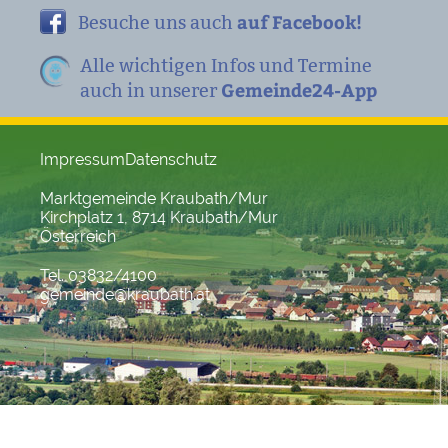
auf Facebook!
Besuche uns auch
Alle wichtigen Infos und Termine
Gemeinde24-App
auch in unserer
Impressum
Datenschutz
Marktgemeinde Kraubath/Mur
Kirchplatz 1, 8714 Kraubath/Mur
Österreich
Tel. 03832/4100
gemeinde@kraubath.at