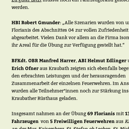
werden.
HBI Robert Gmunder
: „Alle Szenarien wurden von 
Florianis des Abschnittes 04 zur vollen Zufriedenheit
abgearbeitet. Vielen Dank vor allem an die Firma Iso
ihr Areal für die Übung zur Verfügung gestellt hat.“
BFKdt. OBR Manfred Harrer
ABI Helmut Edlinger
,
Erich Ofner
aus Kraubath zeigten sich ebenfalls bege
den erbrachten Leistungen und der herausragenden
Zusammenarbeit der einzelnen Feuerwehren. Im Ans
wurden alle Teilnehmer*innen noch zur Stärkung ins
Kraubather Rüsthaus geladen.
69 Florianis
1
Insgesamt nahmen an der Übung
mit
Fahrzeugen
5 Freiwilligen Feuerwehren
von
aus
K
an der Mur
,
Kaisersberg
,
St. Stefan ob Leoben
,
St. Mic