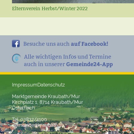
Elternverein Herbst/Winter 2022
auf Facebook!
Besuche uns auch
Alle wichtigen Infos und Termine
Gemeinde24-App
auch in unserer
Impressum
Datenschutz
Marktgemeinde Kraubath/Mur
Kirchplatz 1, 8714 Kraubath/Mur
Österreich
Tel. 03832/4100
gemeinde@kraubath.at