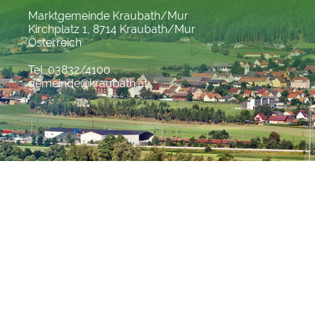
Marktgemeinde Kraubath/Mur
Kirchplatz 1, 8714 Kraubath/Mur
Österreich
Tel. 03832/4100
gemeinde@kraubath.at