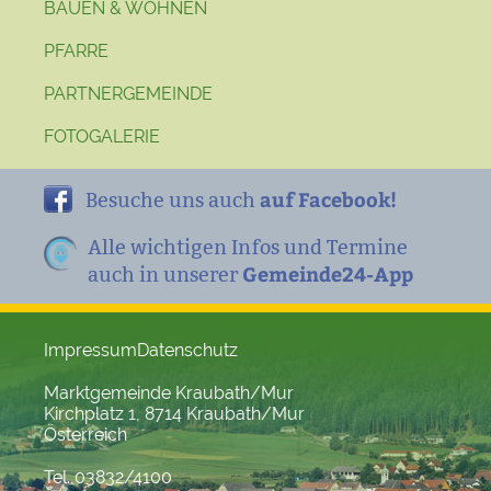
BAUEN & WOHNEN
PFARRE
PARTNERGEMEINDE
FOTOGALERIE
auf Facebook!
Besuche uns auch
Alle wichtigen Infos und Termine
Gemeinde24-App
auch in unserer
Impressum
Datenschutz
Marktgemeinde Kraubath/Mur
Kirchplatz 1, 8714 Kraubath/Mur
Österreich
Tel. 03832/4100