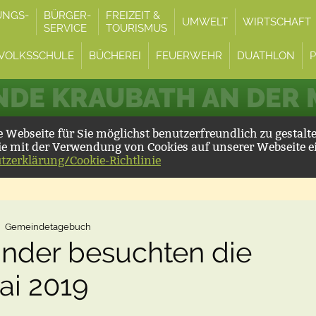
UNGS-
BÜRGER-
FREIZEIT &
UMWELT
WIRTSCHAFT
SERVICE
TOURISMUS
VOLKSSCHULE
BÜCHEREI
FEUERWEHR
DUATHLON
DE KRAUBATH AN DER
Webseite für Sie möglichst benutzerfreundlich zu gestalt
ie mit der Verwendung von Cookies auf unserer Webseite e
tzerklärung/Cookie-Richtlinie
Gemeindetagebuch
inder besuchten die
ai 2019