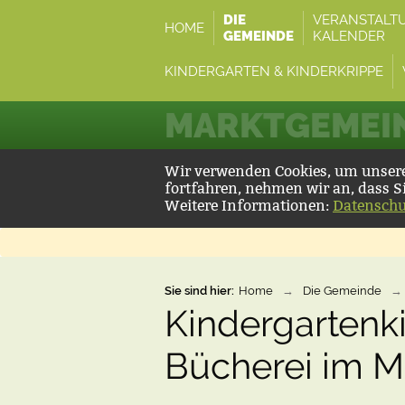
DIE
VERANSTALT
HOME
GEMEINDE
KALENDER
KINDERGARTEN & KINDERKRIPPE
MARKTGEMEIN
Wir verwenden Cookies, um unsere 
fortfahren, nehmen wir an, dass S
Weitere Informationen:
Datenschu
Sie sind hier:
Home
→
Die Gemeinde
→
Kindergartenk
Bücherei im M