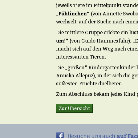
jeweils Tiere im Mittelpunkt stand
Fühlinchen“
„
(von Annette Swobod
wechselt, auf der Suche nach eine
Die mittlere Gruppe erlebte ein lu
um!“
(von Guido Hammesfahr). „Es 
macht sich auf den Weg nach eine
interessanten Tieren.
Die „großen“ Kindergartenkinder h
Anuska Allepuz), in der sich die 
süßesten Früchte duellieren.
Zum Abschluss bekam jedes Kind pa
Zur Übersicht
auf Fac
Besuche uns auch