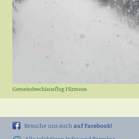
Gemeindeschiausflug Filzmoos
auf Facebook!
Besuche uns auch