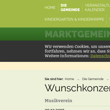
DIE
VERANSTALT
HOME
GEMEINDE
KALENDER
KINDERGARTEN & KINDERKRIPPE
MARKTGEMEIN
Wir verwenden Cookies, um unsere 
fortfahren, nehmen wir an, dass S
Weitere Informationen:
Datenschu
Sie sind hier:
Home
→
Die Gemeinde
→
Wunschkonzert
Musikverein