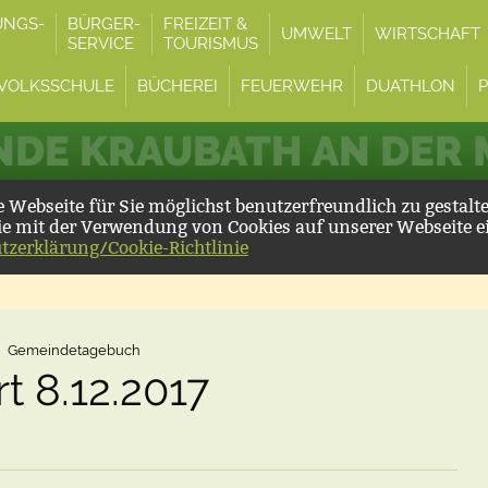
UNGS-
BÜRGER-
FREIZEIT &
UMWELT
WIRTSCHAFT
SERVICE
TOURISMUS
VOLKSSCHULE
BÜCHEREI
FEUERWEHR
DUATHLON
DE KRAUBATH AN DER
Webseite für Sie möglichst benutzerfreundlich zu gestalt
ie mit der Verwendung von Cookies auf unserer Webseite e
tzerklärung/Cookie-Richtlinie
Gemeindetagebuch
 8.12.2017