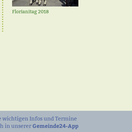
Florianitag 2018
Faschingsausklang
e wichtigen Infos und Termine
Gemeinde24-App
h in unserer