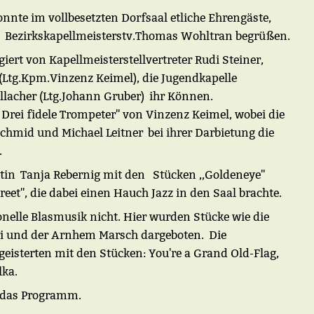
nte im vollbesetzten Dorfsaal etliche Ehrengäste,
e Bezirkskapellmeisterstv.Thomas Wohltran begrüßen.
ert von Kapellmeisterstellvertreter Rudi Steiner,
(Ltg.Kpm.Vinzenz Keimel), die Jugendkapelle
llacher (Ltg.Johann Gruber) ihr Können.
 Drei fidele Trompeter'' von Vinzenz Keimel, wobei die
chmid und Michael Leitner bei ihrer Darbietung die
.
stin Tanja Rebernig mit den Stücken ,,Goldeneye''
reet'', die dabei einen Hauch Jazz in den Saal brachte.
ionelle Blasmusik nicht. Hier wurden Stücke wie die
ri und der Arnhem Marsch dargeboten.
Die
geisterten mit den Stücken: You're a Grand Old-Flag,
lka.
h das Programm.