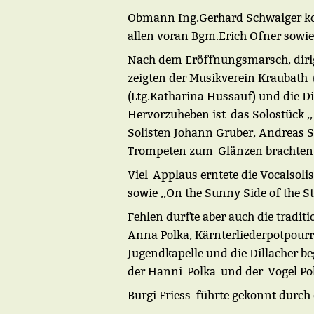
Obmann Ing.Gerhard Schwaiger kon
allen voran Bgm.Erich Ofner sowi
Nach dem Eröffnungsmarsch, dirigi
zeigten der Musikverein Kraubath 
(Ltg.Katharina Hussauf) und die Di
Hervorzuheben ist das Solostück ,,
Solisten Johann Gruber, Andreas S
Trompeten zum Glänzen brachten
Viel Applaus erntete die Vocalsoli
sowie ,,On the Sunny Side of the St
Fehlen durfte aber auch die tradit
Anna Polka, Kärnterliederpotpour
Jugendkapelle und die Dillacher be
der Hanni Polka und der Vogel Po
Burgi Friess führte gekonnt durc