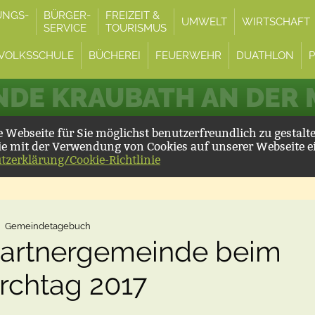
UNGS-
BÜRGER-
FREIZEIT &
UMWELT
WIRTSCHAFT
SERVICE
TOURISMUS
VOLKSSCHULE
BÜCHEREI
FEUERWEHR
DUATHLON
DE KRAUBATH AN DER
Webseite für Sie möglichst benutzerfreundlich zu gestalt
ie mit der Verwendung von Cookies auf unserer Webseite e
tzerklärung/Cookie-Richtlinie
Gemeindetagebuch
Partnergemeinde beim
rchtag 2017