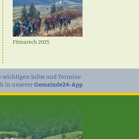
Fitmarsch 2025
e wichtigen Infos und Termine
Gemeindeschiausflug
Gemeinde24-App
h in unserer
Filzmoos