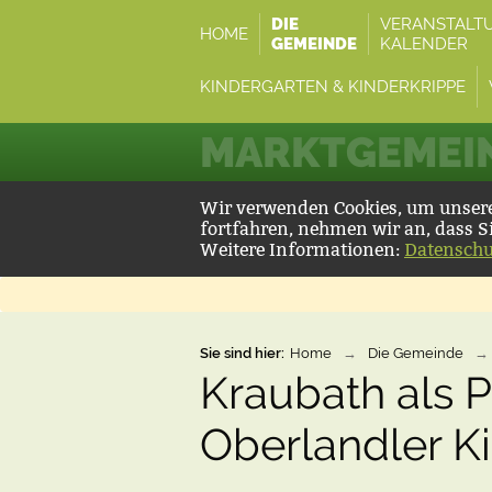
DIE
VERANSTALT
HOME
GEMEINDE
KALENDER
KINDERGARTEN & KINDERKRIPPE
MARKTGEMEIN
Wir verwenden Cookies, um unsere 
fortfahren, nehmen wir an, dass S
Weitere Informationen:
Datenschu
Sie sind hier:
Home
→
Die Gemeinde
→
Kraubath als 
Oberlandler Ki