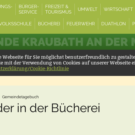
UNGS-
BÜRGER-
FREIZEIT &
UMWELT
WIRTSCHAFT
SERVICE
TOURISMUS
VOLKSSCHULE
BÜCHEREI
FEUERWEHR
DUATHLON
DE KRAUBATH AN DER
Webseite für Sie möglichst benutzerfreundlich zu gestalt
ie mit der Verwendung von Cookies auf unserer Webseite e
tzerklärung/Cookie-Richtlinie
Gemeindetagebuch
er in der Bücherei