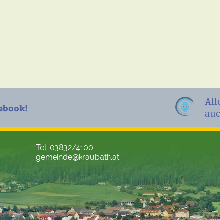
All
ebook!
auc
Tel. 03832/4100
gemeinde@kraubath.at