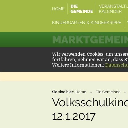
DIE
VERANSTALT
HOME
GEMEINDE
KALENDER
KINDERGARTEN & KINDERKRIPPE
MARKTGEMEIN
Wir verwenden Cookies, um unsere 
fortfahren, nehmen wir an, dass S
Weitere Informationen:
Datenschu
Sie sind hier:
Home
→
Die Gemeinde
→
Volksschulkind
12.1.2017