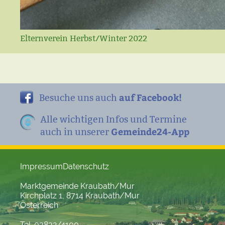
Elternverein Herbst/Winter 2022
auf Facebook!
Besuche uns auch
Alle wichtigen Infos und Termine
Gemeinde24-App
auch in unserer
Impressum
Datenschutz
Marktgemeinde Kraubath/Mur
Kirchplatz 1, 8714 Kraubath/Mur
Österreich
Tel. 03832/4100