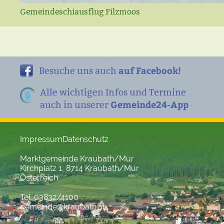
Gemeindeschiausflug Filzmoos
auf Facebook!
Besuche uns auch
Alle wichtigen Infos und Termine
Gemeinde24-App
auch in unserer
Impressum
Datenschutz
Marktgemeinde Kraubath/Mur
Kirchplatz 1, 8714 Kraubath/Mur
Österreich
Tel. 03832/4100
gemeinde@kraubath.at