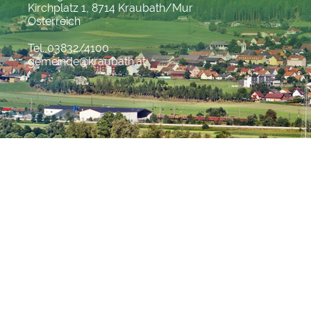
Kirchplatz 1, 8714 Kraubath/Mur
Österreich
Tel. 03832/4100
gemeinde@kraubath.at