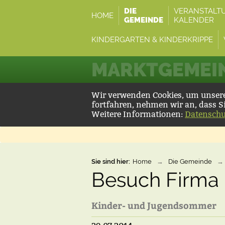
DIE
VERANSTALT
HOME
GEMEINDE
KALENDER
KINDERGARTEN & KINDERKRIPPE
MARKTGEMEIN
Wir verwenden Cookies, um unsere 
fortfahren, nehmen wir an, dass S
Weitere Informationen:
Datenschu
Sie sind hier:
Home
→
Die Gemeinde
→
Besuch Firma 
Kinder- und Jugendsommer