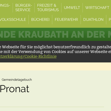
UNGS-
BÜRGER-
FREIZEIT &
UMWELT
WIRTSCHAFT
SERVICE
TOURISMUS
VOLKSSCHULE
BÜCHEREI
FEUERWEHR
DUATHLON
DE KRAUBATH AN DER
Webseite für Sie möglichst benutzerfreundlich zu gestalt
ie mit der Verwendung von Cookies auf unserer Webseite e
tzerklärung/Cookie-Richtlinie
Gemeindetagebuch
Pronat