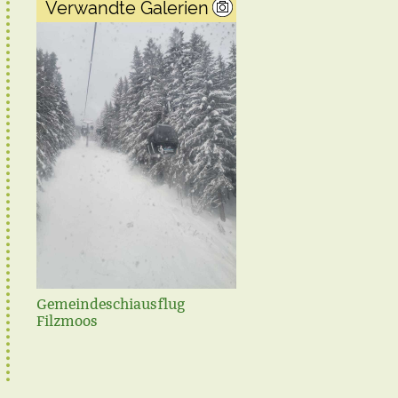
Verwandte Galerien
Gemeindeschiausflug
Steirischer Frühjahrspu
Filzmoos
2021